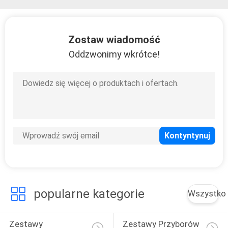
KONTROLA
JAKOŚCI
Zostaw wiadomość
Oddzwonimy wkrótce!
SKONTAKTUJ
SIĘ
Z
NAMI
POPROSIĆ
O
WYCENĘ
popularne kategorie
Wszystko
Zestawy 
Zestawy Przyborów 