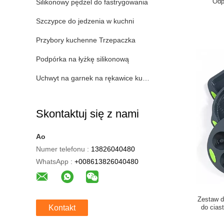
Odp
Silikonowy pędzel do fastrygowania
Szczypce do jedzenia w kuchni
Przybory kuchenne Trzepaczka
Podpórka na łyżkę silikonową
Uchwyt na garnek na rękawice kuchenne
Skontaktuj się z nami
Ao
Numer telefonu :
13826040480
WhatsApp :
+008613826040480
Zestaw d
Kontakt
do cias