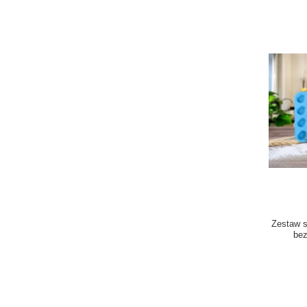
Zestaw s
be