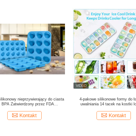
ilikonowy nieprzywierający do ciasta
4-pakowe silikonowe formy do ł
z BPA Zatwierdzony przez FDA
uwalniania 14 tacek na kostki l
wielofunkcyjny
zdejmowaną pokrywką odporną na
Kontakt
Kontakt