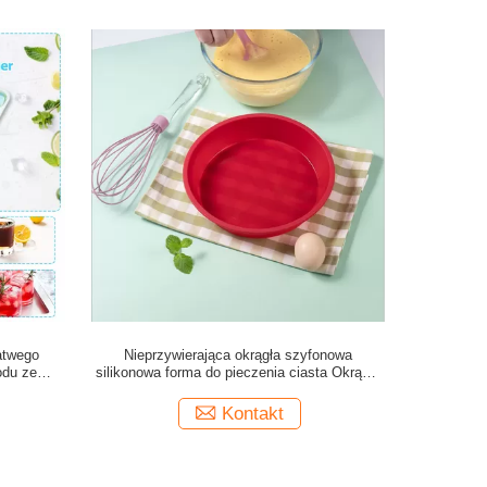
atwego
Nieprzywierająca okrągła szyfonowa
odu ze
silikonowa forma do pieczenia ciasta Okrągły
 zalanie
model 8 ''Patelnia do ciasta Model silikonowy
Kontakt