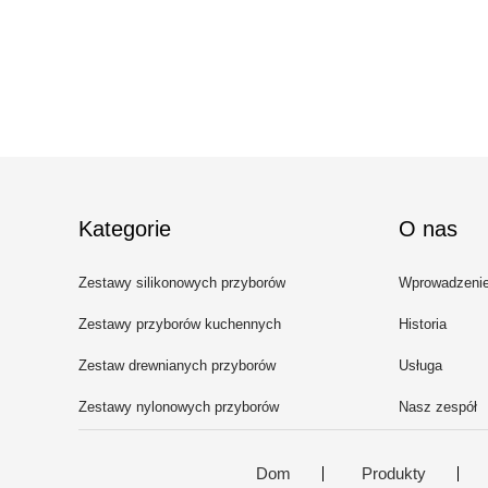
Kategorie
O nas
Zestawy silikonowych przyborów
Wprowadzeni
kuchennych
Zestawy przyborów kuchennych
Historia
ze stali nierdzewnej
Zestaw drewnianych przyborów
Usługa
kuchennych
Zestawy nylonowych przyborów
Nasz zespół
kuchennych
Dom
Produkty