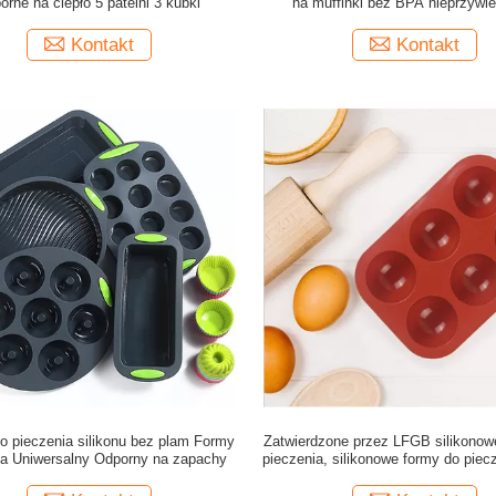
orne na ciepło 5 patelni 3 kubki
na muffinki bez BPA nieprzywie
Kontakt
Kontakt
o pieczenia silikonu bez plam Formy
Zatwierdzone przez LFGB silikonow
ta Uniwersalny Odporny na zapachy
pieczenia, silikonowe formy do piec
OEM