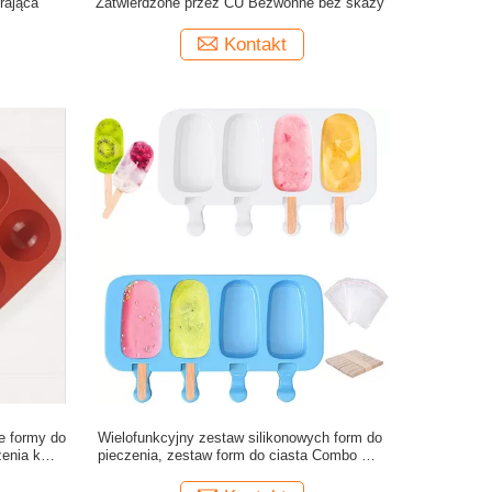
rająca
Zatwierdzone przez CU Bezwonne bez skazy
Kontakt
e formy do
Wielofunkcyjny zestaw silikonowych form do
zenia kulek
pieczenia, zestaw form do ciasta Combo Set
CU Approved