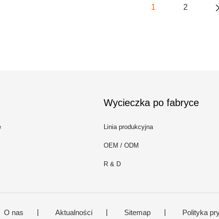
1
2
Wycieczka po fabryce
e
Linia produkcyjna
OEM / ODM
R & D
O nas
Aktualności
Sitemap
Polityka pr