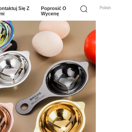
Polish
ntaktuj Się Z
Poprosić O
mi
Wycenę