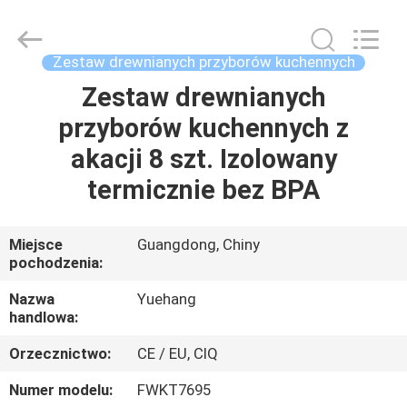
silikonowych
przyborów
kuchennych
dostawca.
Copyright
Zestaw drewnianych przyborów kuchennych
©
2021
-
Zestaw drewnianych
DOM
2025
utensils-
przyborów kuchennych z
set.com.
All
Rights
PRODUKTY
akacji 8 szt. Izolowany
Reserved.
termicznie bez BPA
O
NAS
Miejsce
Guangdong, Chiny
pochodzenia:
WYCIECZKA
Nazwa
Yuehang
handlowa:
PO
Orzecznictwo:
CE / EU, CIQ
FABRYCE
Numer modelu:
FWKT7695