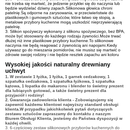
nie trzeba się martwić, że jedzenie przyklei się do naczynia lub
będzie wydzielać dziwny zapach.​Silikonowa głowica chroni
patelnię.Są odporne na zarysowania, w przeciwieństwie do
plastikowych i gumowych sztućców, które łatwo się stopią, a
metalowe przybory kuchenne mogą uszkodzić nieprzywierającą
patelnię.
3. Silikon spożywczy wykonany z silikonu spożywczego, bez BPA,
może być stosowany do każdego rodzaju żywności.Może trwać
dłużej niż inne plastikowe przybory kuchenne.To silikonowe
naczynia nie będą reagować z żywnością ani napojami.Kiedy
używasz go do mieszania pomidorów, nie musisz się martwić o
zdrowie swojej rodziny i nie będzie resztek zapachu ani koloru
Wysokiej jakości naturalny drewniany
uchwyt
1. W zestawie 1 łyżka, 1 łyżka, 1 garnek cedzakowy, 1
szpatułka cedzakowa, 1 szpatułka łyżkowa, 1 szpatułka
kątowa, 1 łopatka do makaronu i blender to świetny prezent
dla lubiących gotować, a także świetny prezent dla
przyjaciół i rodziny!
2. Gwarancja zadowolenia klienta - Zobowiązujemy się
zapewnić każdemu klientowi najwyższy standard obsługi
klienta.W przypadku jakichkolwiek pytań dotyczących
zestawu sztućców zapraszamy do kontaktu z naszym
Biurem Obsługi Klienta, jesteśmy do Państwa dyspozycji w
każdej chwili.
3. 6-częściowy zestaw silikonowych przyborów kuchennych do