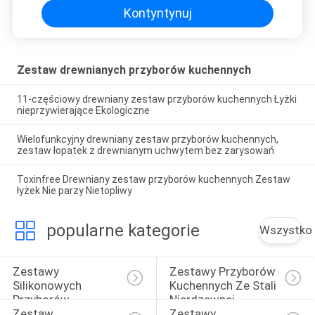
Kontyntynuj
Zestaw drewnianych przyborów kuchennych
11-częściowy drewniany zestaw przyborów kuchennych Łyżki
nieprzywierające Ekologiczne
Wielofunkcyjny drewniany zestaw przyborów kuchennych,
zestaw łopatek z drewnianym uchwytem bez zarysowań
Toxinfree Drewniany zestaw przyborów kuchennych Zestaw
łyżek Nie parzy Nietopliwy
popularne kategorie
Wszystko
Zestawy 
Zestawy Przyborów 
Silikonowych 
Kuchennych Ze Stali 
Przyborów 
Nierdzewnej
Zestaw 
Zestawy 
Kuchennych