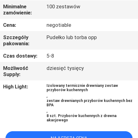
KONTROLA
Minimalne
100 zestawów
zamówienie:
JAKOŚCI
Cena:
negotiable
SKONTAKTUJ
Szczegóły
Pudełko lub torba opp
SIĘ
pakowania:
Z
Czas dostawy:
5-8
NAMI
Możliwość
dziesięć tysięcy
Supply:
POPROSIĆ
High Light:
Izolowany termicznie drewniany zestaw
przyborów kuchennych
O
,
zestaw drewnianych przyborów kuchennych bez
WYCENĘ
BPA
,
8 szt. Przyborów kuchennych z drewna
akacjowego