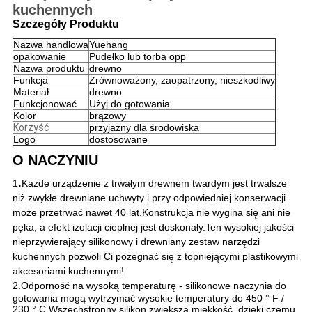
kuchennych
Szczegóły Produktu
Nazwa handlowa
Yuehang
opakowanie
Pudełko lub torba opp
Nazwa produktu
drewno
Funkcja
Zrównoważony, zaopatrzony, nieszkodliwy
Materiał
drewno
Funkcjonować
Użyj do gotowania
Kolor
brązowy
Korzyść
przyjazny dla środowiska
Logo
dostosowane
O NACZYNIU
.
1
Każde urządzenie z trwałym drewnem twardym jest trwalsze
niż zwykłe drewniane uchwyty i przy odpowiedniej konserwacji
może przetrwać nawet 40 lat.Konstrukcja nie wygina się ani nie
pęka, a efekt izolacji cieplnej jest doskonały.Ten wysokiej jakości
nieprzywierający silikonowy i drewniany zestaw narzędzi
kuchennych pozwoli Ci pożegnać się z topniejącymi plastikowymi
akcesoriami kuchennymi!
2.
Odporność na wysoką temperaturę - silikonowe naczynia do
gotowania mogą wytrzymać wysokie temperatury do 450 ° F /
230 ° C.Wszechstronny silikon zwiększa miękkość, dzięki czemu