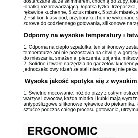
dostarczane są ze skimmerem, chochlą do zupy, toka
łopatką rozprowadzającą, łopatka łyżka, trzepaczka, 
rękawice kuchenne, 5 sztuk miarek, 5 sztuk miarek, s
2.
F
silikon klasy ood, przybory kuchenne wykonane są
zdrowe do codziennego gotowania, silikonowe narzęd
Odporny na wysokie temperatury i łat
1. Odporna na ciepło szpatułka, ten silikonowy zes
temperaturze ani nie pozostawia na chwilę w gorąc
do mieszania, smażenia, pieczenia, ubijania, mikso
2. Solidne i trwałe narzędzia do gadżetów kuchenny
jednoczęściowy rdzeń ze stali nierdzewnej nie pęka
Wysoka jakość spotyka się z wysokim
1. Świetne mocowanie, nóż do pizzy z ostrym ostrzem u
warzyw i owoców, każda miarka i kubki mają wyraźn
antypoślizgowe silikonowe rękawice do piekarnika, k
sztućce podczas całego procesu gotowania, utrzymuj 