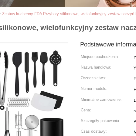
>
Zestaw kuchenny FDA Przybory silikonowe, wielofunkcyjny zestaw naczyń 
ilikonowe, wielofunkcyjny zestaw nac
Podstawowe informa
Miejsce pochodzenia:
Y
Nazwa handlowa:
Y
Orzecznictwo:
Numer modelu:
Minimalne zamówienie:
1
Cena:
n
Szczegóły pakowania:
P
Czas dostawy:
M