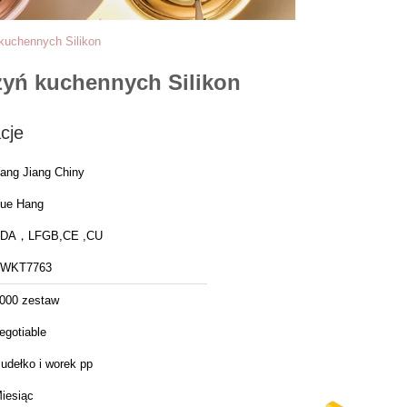
kuchennych Silikon
zyń kuchennych Silikon
cje
ang Jiang Chiny
ue Hang
FDA，LFGB,CE ,CU
FWKT7763
000 zestaw
egotiable
udełko i worek pp
iesiąc