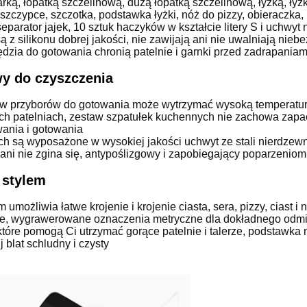
rką, łopatką szczelinową, dużą łopatką szczelinową, łyżką, ły
szczypce, szczotka, podstawka łyżki, nóż do pizzy, obieraczka, 
eparator jajek, 10 sztuk haczyków w kształcie litery S i uchwyt 
 z silikonu dobrej jakości, nie zawijają ani nie uwalniają nieb
zia do gotowania chronią patelnie i garnki przed zadrapaniam
wy do czyszczenia
taw przyborów do gotowania może wytrzymać wysoką temperaturę
ych patelniach, zestaw szpatułek kuchennych nie zachowa zapa
wania i gotowania
ch są wyposażone w wysokiej jakości uchwyt ze stali nierdzew
 ani nie zgina się, antypoślizgowy i zapobiegający poparzenio
 stylem
możliwia łatwe krojenie i krojenie ciasta, sera, pizzy, ciast i n
e, wygrawerowane oznaczenia metryczne dla dokładnego odmier
tóre pomogą Ci utrzymać gorące patelnie i talerze, podstawka 
blat schludny i czysty