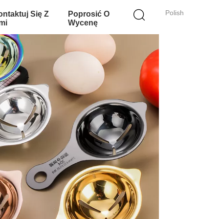
Polish
ntaktuj Się Z
Poprosić O
mi
Wycenę