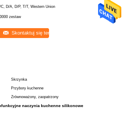
/C, D/A, D/P, T/T, Western Union
0000 zestaw
Skontaktuj się teraz
Skrzynka
Przybory kuchenne
Zrównoważony, zaopatrzony
ofunkcyjne naczynia kuchenne silikonowe