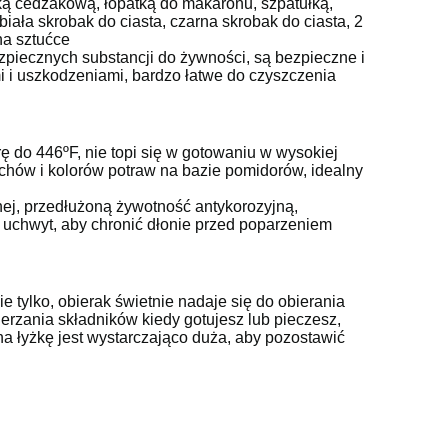
żką cedzakową, łopatką do makaronu, szpatułką,
biała skrobak do ciasta, czarna skrobak do ciasta, 2
na sztućce
ezpiecznych substancji do żywności, są bezpieczne i
i i uszkodzeniami, bardzo łatwe do czyszczenia
 do 446ºF, nie topi się w gotowaniu w wysokiej
chów i kolorów potraw na bazie pomidorów, idealny
nej, przedłużoną żywotność antykorozyjną,
m uchwyt, aby chronić dłonie przed poparzeniem
ie tylko, obierak świetnie nadaje się do obierania
zania składników kiedy gotujesz lub pieczesz,
na łyżkę jest wystarczająco duża, aby pozostawić