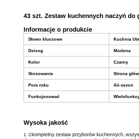
43 szt. Zestaw kuchennych naczyń do 
Informacje o produkcie
Słowo kluczowe
Kuchnia Ute
Deisng
Modena
Kolor
Czarny
Stosowanie
Strona głó
Pora roku
Aii-sezon
Funkcjonować
Wielofunkc
Wysoka jakość
kompletny zestaw przyborów kuchennych, wszyst
1. C