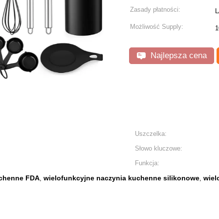
Zasady płatności:
L
Możliwość Supply:
1
Najlepsza cena
Uszczelka:
Słowo kluczowe:
Funkcja:
uchenne FDA
wielofunkcyjne naczynia kuchenne silikonowe
wiel
,
,