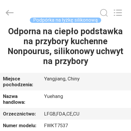
silikonowych
przyborów
kuchennych
dostawca.
Copyright
Podpórka na łyżkę silikonową
©
2021
-
Odporna na ciepło podstawka
DOM
2025
utensils-
na przybory kuchenne
set.com.
All
Rights
PRODUKTY
Nonpourus, silikonowy uchwyt
Reserved.
na przybory
O
NAS
Miejsce
Yangjiang, Chiny
pochodzenia:
WYCIECZKA
Nazwa
Yuehang
handlowa:
PO
Orzecznictwo:
LFGB,FDA,CE,CU
FABRYCE
Numer modelu:
FWKT7537