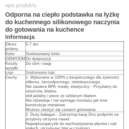
opis produktu
Odporna na ciepło podstawka na łyżkę
do kuchennego silikonowego naczynia
do gotowania na kuchence
Informacja
Okres
5-7 dni
próbny
Kolor
Dostosowany kolor
OEM/ODM
Do dyspozycji
Koszty
Do cbm i wagi
wysyłki
Logo
Dostosowane logo
Cechy
1. Wykonane w 100% z bezpiecznego dla żywności
silikonu, żaroodpornego, nietoksycznego,
Nie zawiera BPA, trwały, elastyczny - Przydatny do
sztućców, blatów,
stół jadalny i piece ze szklanym blatem.
Nie rdzewieje i nie wymaga montażu jak inne
konstrukcje metalowe.
Możesz cieszyć się czasem gotowania.
2. Duży bałagan - Zatrzymaj bazę.Dno podpórki na
przybory utrzyma nawet
Największa
ja
Łyżki do wychwytywania płynów i ciał
stałych, utrzymując blat w czystości.