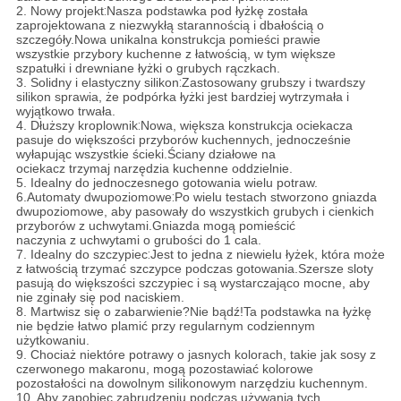
2. Nowy projekt
:
Nasza podstawka pod łyżkę została
zaprojektowana z niezwykłą starannością i dbałością o
szczegóły.Nowa unikalna konstrukcja pomieści prawie
wszystkie przybory kuchenne z łatwością, w tym większe
szpatułki i drewniane łyżki o grubych rączkach.
3. Solidny i elastyczny silikon
:
Zastosowany grubszy i twardszy
silikon sprawia, że ​​podpórka łyżki jest bardziej wytrzymała i
wyjątkowo trwała.
4. Dłuższy kroplownik
:
Nowa, większa konstrukcja ociekacza
pasuje do większości przyborów kuchennych, jednocześnie
wyłapując wszystkie ścieki.Ściany działowe na
ociekacz trzymaj narzędzia kuchenne oddzielnie.
5. Idealny do jednoczesnego gotowania wielu potraw.
6.
Automaty dwupoziomowe
:
Po wielu testach stworzono gniazda
dwupoziomowe, aby pasowały do ​​wszystkich grubych i cienkich
przyborów z uchwytami.Gniazda mogą pomieścić
naczynia z uchwytami o grubości do 1 cala.
7. Idealny do szczypiec
:
Jest to jedna z niewielu łyżek, która może
z łatwością trzymać szczypce podczas gotowania.Szersze sloty
pasują do większości szczypiec i są wystarczająco mocne, aby
nie zginały się pod naciskiem.
8. Martwisz się o zabarwienie?Nie bądź!
Ta podstawka na łyżkę
nie będzie łatwo plamić przy regularnym codziennym
użytkowaniu.
9. Chociaż niektóre potrawy o jasnych kolorach, takie jak sosy z
czerwonego makaronu, mogą pozostawiać kolorowe
pozostałości na dowolnym silikonowym narzędziu kuchennym.
10. Aby zapobiec zabrudzeniu podczas używania tych