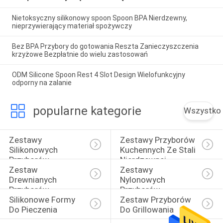
Nietoksyczny silikonowy spoon Spoon BPA Nierdzewny,
nieprzywierający materiał spożywczy
Bez BPA Przybory do gotowania Reszta Zanieczyszczenia
krzyżowe Bezpłatnie do wielu zastosowań
ODM Silicone Spoon Rest 4 Slot Design Wielofunkcyjny
odporny na zalanie
popularne kategorie
Wszystko
Zestawy 
Zestawy Przyborów 
Silikonowych 
Kuchennych Ze Stali 
Przyborów 
Nierdzewnej
Zestaw 
Zestawy 
Kuchennych
Drewnianych 
Nylonowych 
Przyborów 
Przyborów 
Silikonowe Formy 
Zestaw Przyborów 
Kuchennych
Kuchennych
Do Pieczenia
Do Grillowania