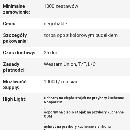
KONTROLA
Minimalne
1000 zestawów
zamówienie:
JAKOŚCI
Cena:
negotiable
SKONTAKTUJ
Szczegóły
torba opp z kolorowym pudełkiem
SIĘ
pakowania:
Z
Czas dostawy:
25 dni
NAMI
Zasady
Western Union, T/T, L/C
płatności:
POPROSIĆ
Możliwość
10000 / miesiąc
Supply:
O
WYCENĘ
High Light:
Odporny na ciepło stojak na przybory kuchenne
Nonpourus
,
odporny na ciepło stojak na przybory kuchenne
ODM
,
uchwyt na przybory kuchenne z silikonu