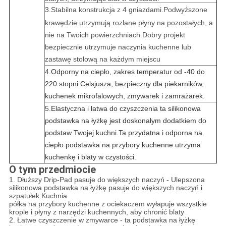
3.
Stabilna konstrukcja z 4 gniazdami.Podwyższone
krawędzie utrzymują rozlane płyny na pozostałych, a
nie na Twoich powierzchniach.Dobry projekt
bezpiecznie utrzymuje naczynia kuchenne lub
zastawę stołową na każdym miejscu
4.
Odporny na ciepło, zakres temperatur od -40 do
220 stopni Celsjusza, bezpieczny dla piekarników,
kuchenek mikrofalowych, zmywarek i zamrażarek.
5.
Elastyczna i łatwa do czyszczenia ta silikonowa
podstawka na łyżkę jest doskonałym dodatkiem do
podstaw Twojej kuchni.Ta przydatna i odporna na
ciepło podstawka na przybory kuchenne utrzyma
kuchenkę i blaty w czystości.
O tym przedmiocie
1. Dłuższy Drip-Pad pasuje do większych naczyń - Ulepszona
silikonowa podstawka na łyżkę pasuje do większych naczyń i
szpatułek.Kuchnia
półka na przybory kuchenne z ociekaczem wyłapuje wszystkie
krople i płyny z narzędzi kuchennych, aby chronić blaty
2. Łatwe czyszczenie w zmywarce - ta podstawka na łyżkę