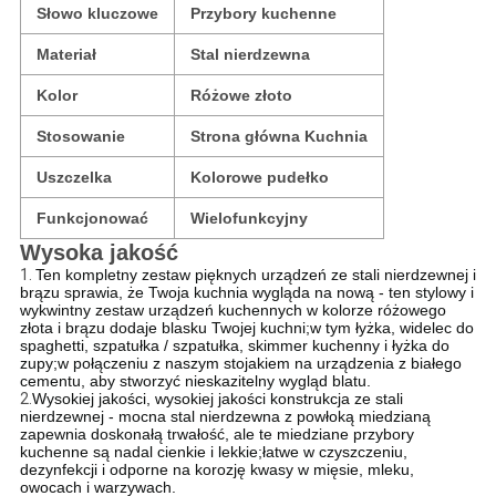
Słowo kluczowe
Przybory kuchenne
Materiał
Stal nierdzewna
Kolor
Różowe złoto
Stosowanie
Strona główna Kuchnia
Uszczelka
Kolorowe pudełko
Funkcjonować
Wielofunkcyjny
Wysoka jakość
1.
Ten kompletny zestaw pięknych urządzeń ze stali nierdzewnej i
brązu sprawia, że ​​Twoja kuchnia wygląda na nową - ten stylowy i
wykwintny zestaw urządzeń kuchennych w kolorze różowego
złota i brązu dodaje blasku Twojej kuchni;w tym łyżka, widelec do
spaghetti, szpatułka / szpatułka, skimmer kuchenny i łyżka do
zupy;w połączeniu z naszym stojakiem na urządzenia z białego
cementu, aby stworzyć nieskazitelny wygląd blatu.
2.
Wysokiej jakości, wysokiej jakości konstrukcja ze stali
nierdzewnej - mocna stal nierdzewna z powłoką miedzianą
zapewnia doskonałą trwałość, ale te miedziane przybory
kuchenne są nadal cienkie i lekkie;łatwe w czyszczeniu,
dezynfekcji i odporne na korozję kwasy w mięsie, mleku,
owocach i warzywach.