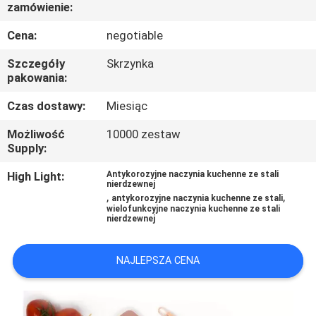
KONTROLA
zamówienie:
JAKOŚCI
Cena:
negotiable
Szczegóły
Skrzynka
SKONTAKTUJ
pakowania:
SIĘ
Czas dostawy:
Miesiąc
Z
Możliwość
10000 zestaw
NAMI
Supply:
High Light:
Antykorozyjne naczynia kuchenne ze stali
nierdzewnej
POPROSIĆ
,
,
antykorozyjne naczynia kuchenne ze stali
wielofunkcyjne naczynia kuchenne ze stali
O
nierdzewnej
WYCENĘ
NAJLEPSZA CENA
SITEMAP