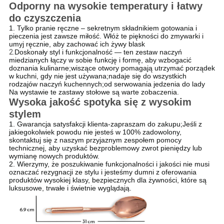
Odporny na wysokie temperatury i łatwy
do czyszczenia
1.
Tylko pranie ręczne – sekretnym składnikiem gotowania i
pieczenia jest zawsze miłość.
Włóż te piękności do zmywarki i
umyj ręcznie, aby zachować ich żywy blask
2.
Doskonały styl i funkcjonalność — ten zestaw naczyń
miedzianych łączy w sobie funkcję i formę, aby wzbogacić
doznania kulinarne;wiszące otwory pomagają utrzymać porządek
w kuchni, gdy nie jest używana;nadaje się do wszystkich
rodzajów naczyń kuchennych;od serwowania jedzenia do lady
Na wystawie te zastawy stołowe są warte zobaczenia.
Wysoka jakość spotyka się z wysokim
stylem
1. Gwarancja satysfakcji klienta-zapraszam do zakupu;Jeśli z
jakiegokolwiek powodu nie jesteś w 100% zadowolony,
skontaktuj się z naszym przyjaznym zespołem pomocy
technicznej, aby uzyskać bezproblemowy zwrot pieniędzy lub
wymianę nowych produktów.
2. Wierzymy, że poszukiwanie funkcjonalności i jakości nie musi
oznaczać rezygnacji ze stylu i jesteśmy dumni z oferowania
produktów wysokiej klasy, bezpiecznych dla żywności, które są
luksusowe, trwałe i świetnie wyglądają.