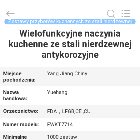
silikonowych
przyborów
kuchennych
supplier.
Copyright
Zestawy przyborów kuchennych ze stali nierdzewnej
©
2021
-
Wielofunkcyjne naczynia
DOM
2025
Guangzhou
kuchenne ze stali nierdzewnej
Yuehang
Trading
Co.,Ltd..
PRODUKTY
antykorozyjne
All
Rights
Reserved.
O
Miejsce
Yang Jiang Chiny
pochodzenia:
NAS
Nazwa
Yuehang
handlowa:
WYCIECZKA
Orzecznictwo:
FDA，LFGB,CE ,CU
PO
FABRYCE
Numer modelu:
FWKT7714
Minimalne
1000 zestaw