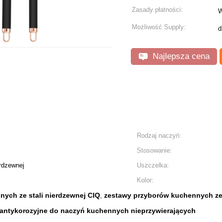
Zasady płatności:
W
Możliwość Supply:
d
Najlepsza cena
Rodzaj naczyń:
Stosowanie:
erdzewnej
Uszczelka:
Kolor:
ych ze stali nierdzewnej CIQ
zestawy przyborów kuchennych ze 
,
antykorozyjne do naczyń kuchennych nieprzywierających