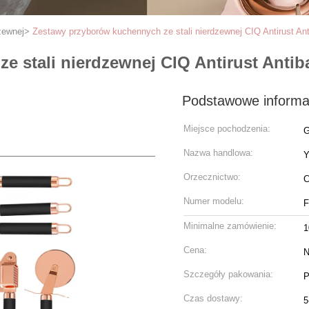
zewnej
>
Zestawy przyborów kuchennych ze stali nierdzewnej CIQ Antirust Anti
 stali nierdzewnej CIQ Antirust Antiba
Podstawowe informa
Miejsce pochodzenia:
G
Nazwa handlowa:
Y
Orzecznictwo:
C
Numer modelu:
Minimalne zamówienie:
1
Cena:
N
Szczegóły pakowania:
P
Czas dostawy:
5