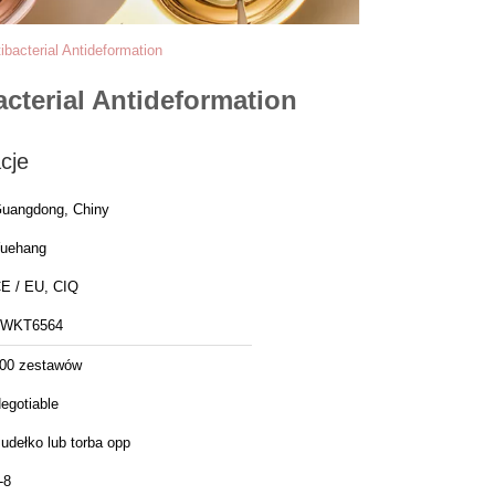
bacterial Antideformation
cterial Antideformation
cje
uangdong, Chiny
uehang
E / EU, CIQ
FWKT6564
00 zestawów
egotiable
udełko lub torba opp
-8