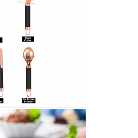
Zostaw wiadomość
Oddzwonimy wkrótce!