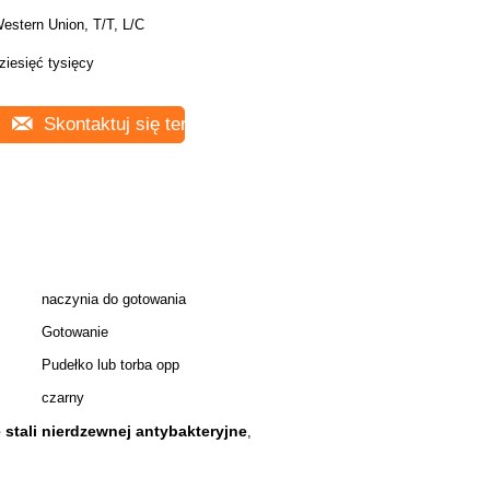
estern Union, T/T, L/C
ziesięć tysięcy
Skontaktuj się teraz
naczynia do gotowania
Gotowanie
Pudełko lub torba opp
czarny
stali nierdzewnej antybakteryjne
,