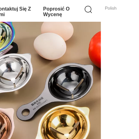
Polish
ntaktuj Się Z
Poprosić O
mi
Wycenę