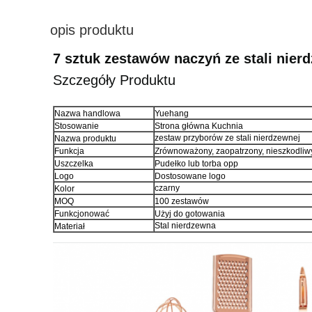
opis produktu
7 sztuk zestawów naczyń ze stali nier
Szczegóły Produktu
Nazwa handlowa
Yuehang
Stosowanie
Strona główna Kuchnia
zestaw przyborów ze stali nierdzewnej
Nazwa produktu
Funkcja
Zrównoważony, zaopatrzony, nieszkodliw
Uszczelka
Pudełko lub torba opp
Logo
Dostosowane logo
czarny
Kolor
MOQ
100 zestawów
Funkcjonować
Użyj do gotowania
Stal nierdzewna
Materiał