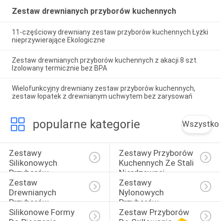
Zestaw drewnianych przyborów kuchennych
11-częściowy drewniany zestaw przyborów kuchennych Łyżki
nieprzywierające Ekologiczne
Zestaw drewnianych przyborów kuchennych z akacji 8 szt.
Izolowany termicznie bez BPA
Wielofunkcyjny drewniany zestaw przyborów kuchennych,
zestaw łopatek z drewnianym uchwytem bez zarysowań
popularne kategorie
Wszystko
Zestawy 
Zestawy Przyborów 
Silikonowych 
Kuchennych Ze Stali 
Przyborów 
Nierdzewnej
Zestaw 
Zestawy 
Kuchennych
Drewnianych 
Nylonowych 
Przyborów 
Przyborów 
Silikonowe Formy 
Zestaw Przyborów 
Kuchennych
Kuchennych