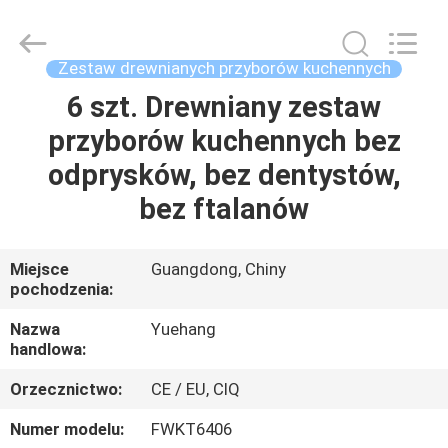
silikonowych
przyborów
kuchennych
dostawca.
Copyright
Zestaw drewnianych przyborów kuchennych
©
2021
-
6 szt. Drewniany zestaw
DOM
2023
utensils-
przyborów kuchennych bez
set.com.
All
Rights
PRODUKTY
odprysków, bez dentystów,
Reserved.
bez ftalanów
O
NAS
Miejsce
Guangdong, Chiny
pochodzenia:
WYCIECZKA
Nazwa
Yuehang
handlowa:
PO
Orzecznictwo:
CE / EU, CIQ
FABRYCE
Numer modelu:
FWKT6406