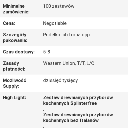
KONTROLA
Minimalne
100 zestawów
zamówienie:
JAKOŚCI
Cena:
Negotiable
SKONTAKTUJ
Szczegóły
Pudełko lub torba opp
SIĘ
pakowania:
Z
Czas dostawy:
5-8
NAMI
Zasady
Western Union, T/T, L/C
płatności:
POPROSIĆ
Możliwość
dziesięć tysięcy
Supply:
O
WYCENĘ
High Light:
Zestaw drewnianych przyborów
kuchennych Splinterfree
,
Zestaw drewnianych przyborów
kuchennych bez ftalanów
,