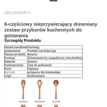
opis produktu
6-częściowy nieprzywierający drewniany
zestaw przyborów kuchennych do
gotowania
Szczegóły Produktu
Nazwa handlowa
Yuehang
opakowanie
Pudełko lub torba opp
Nazwa produktu
drewno
Funkcja
Zrównoważony, zaopatrzony, nieszkodliwy
Materiał
drewno
Funkcjonować
Użyj do gotowania
Kolor
brązowy
Korzyść
przyjazny dla środowiska
Logo
dostosowane