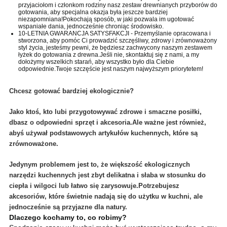
przyjaciołom i członkom rodziny nasz zestaw drewnianych przyborów do
gotowania, aby specjalna okazja była jeszcze bardziej
niezapomniana!Pokochają sposób, w jaki pozwala im ugotować
wspaniałe dania, jednocześnie chroniąc środowisko.
10-LETNIA GWARANCJA SATYSFAKCJI - Przemyślanie opracowana i
stworzona, aby pomóc Ci prowadzić szczęśliwy, zdrowy i zrównoważony
styl życia, jesteśmy pewni, że będziesz zachwycony naszym zestawem
łyżek do gotowania z drewna.Jeśli nie, skontaktuj się z nami, a my
dołożymy wszelkich starań, aby wszystko było dla Ciebie
odpowiednie.Twoje szczęście jest naszym najwyższym priorytetem!
Chcesz gotować bardziej ekologicznie?
Jako ktoś, kto lubi przygotowywać zdrowe i smaczne posiłki,
dbasz o odpowiedni sprzęt i akcesoria.Ale ważne jest również,
abyś używał podstawowych artykułów kuchennych, które są
zrównoważone.
Jedynym problemem jest to, że większość ekologicznych
narzędzi kuchennych jest zbyt delikatna i słaba w stosunku do
ciepła i wilgoci lub łatwo się zarysowuje.Potrzebujesz
akcesoriów, które świetnie nadają się do użytku w kuchni, ale
jednocześnie są przyjazne dla natury.
Dlaczego kochamy to, co robimy?