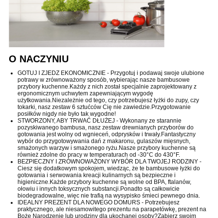
O NACZYNIU
GOTUJ I ZJEDZ EKONOMICZNIE - Przygotuj i podawaj swoje ulubione
potrawy w zrównoważony sposób, wybierając nasze bambusowe
przybory kuchenne.Każdy z nich został specjalnie zaprojektowany z
ergonomicznym uchwytem zapewniającym wygodę
użytkowania.Niezależnie od tego, czy potrzebujesz łyżki do zupy, czy
tokarki, nasz zestaw 6 sztućców Cię nie zawiedzie.Przygotowanie
posiłków nigdy nie było tak wygodne!
STWORZONY, ABY TRWAĆ DŁUŻEJ - Wykonany ze starannie
pozyskiwanego bambusa, nasz zestaw drewnianych przyborów do
gotowania jest wolny od wgnieceń, odprysków i trwały.Fantastyczny
wybór do przygotowywania dań z makaronu, gulaszów mięsnych,
smażonych warzyw i smażonego ryżu.Nasze przybory kuchenne są
również zdolne do pracy w temperaturach od -30°C do 430°F.
BEZPIECZNY I ZRÓWNOWAŻONY WYBÓR DLA TWOJEJ RODZINY -
Ciesz się dodatkowym spokojem, wiedząc, że te bambusowe łyżki do
gotowania i serwowania kreacji kulinarnych są bezpieczne i
higieniczne.Każde przybory kuchenne są wolne od BPA, ftalanów,
ołowiu i innych toksycznych substancji.Ponadto są całkowicie
biodegradowalne, więc nie trafią na wysypisko śmieci pewnego dnia.
IDEALNY PREZENT DLA NOWEGO DOMU
RS - Potrzebujesz
praktycznego, ale niesamowitego prezentu na parapetówkę, prezent na
Boże Narodzenie lub urodziny dla ukochanej osoby?Zabierz swoim