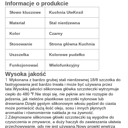
Informacje o produkcie
Słowo kluczowe
Kuchnia UteKnsil
Materiał
Stal nierdzewna
Kolor
Czarny
Stosowanie
Strona główna Kuchnia
Uszczelka
Kolorowe pudełko
Funkcjonować
Wielofunkcyjny
Wysoka jakość
1.
Wykonana z bardzo grubej stali nierdzewnej 18/8 szczotka do
fastrygowania jest bardzo trwała i może być używana przez
lata.Wysokiej jakości silikonowa główka szczoteczki wytrzymuje
ciepło do 480 ℉.Nie stopi się, nie pęknie ani nie rozsypie do
jedzenia, jak niektóre plastikowe szczotki nylonowe lub
drewniane.Dzięki gęstym silikonowym włosiu pędzel do ciasta
może pomieścić dużą ilość oleju, sosu i innych płynnych
aromatów i równomiernie nakłada je na żywność.
2.
Zdejmowane silikonowe główki szczoteczki są wygodne do
czyszczenia w zmywarce, a duży haczyk do zawieszania ułatwia
przechowywanie, gdy nie jest używana.Nowy projekt wnętrza