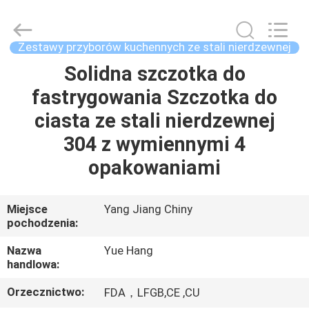
silikonowych
przyborów
kuchennych
dostawca.
Copyright
Zestawy przyborów kuchennych ze stali nierdzewnej
©
2021
-
Solidna szczotka do
DOM
2023
utensils-
fastrygowania Szczotka do
set.com.
All
Rights
PRODUKTY
ciasta ze stali nierdzewnej
Reserved.
304 z wymiennymi 4
O
opakowaniami
NAS
Miejsce
Yang Jiang Chiny
pochodzenia:
WYCIECZKA
PO
Nazwa
Yue Hang
handlowa:
FABRYCE
Orzecznictwo:
FDA，LFGB,CE ,CU