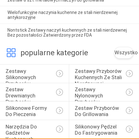
Wielofunkcyjne naczynia kuchenne ze stali nierdzewnej
antykorozyjne
Nontstick Zestawy naczyń kuchennych ze stali nierdzewnej
Bez pozostałości Zatwierdzony przez FDA
popularne kategorie
Wszystko
Zestawy 
Zestawy Przyborów 
Silikonowych 
Kuchennych Ze Stali 
Przyborów 
Nierdzewnej
Zestaw 
Zestawy 
Kuchennych
Drewnianych 
Nylonowych 
Przyborów 
Przyborów 
Silikonowe Formy 
Zestaw Przyborów 
Kuchennych
Kuchennych
Do Pieczenia
Do Grillowania
Narzędzia Do 
Silikonowy Pędzel 
Gadżetów 
Do Fastrygowania
Kuchennych