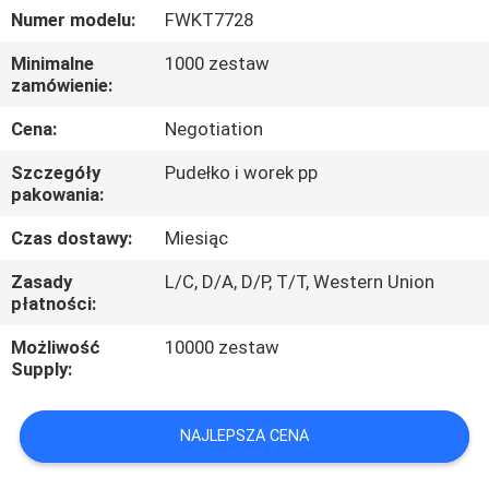
KONTROLA
Numer modelu:
FWKT7728
JAKOŚCI
Minimalne
1000 zestaw
zamówienie:
SKONTAKTUJ
Cena:
Negotiation
SIĘ
Szczegóły
Pudełko i worek pp
Z
pakowania:
NAMI
Czas dostawy:
Miesiąc
Zasady
L/C, D/A, D/P, T/T, Western Union
POPROSIĆ
płatności:
O
Możliwość
10000 zestaw
Supply:
WYCENĘ
NAJLEPSZA CENA