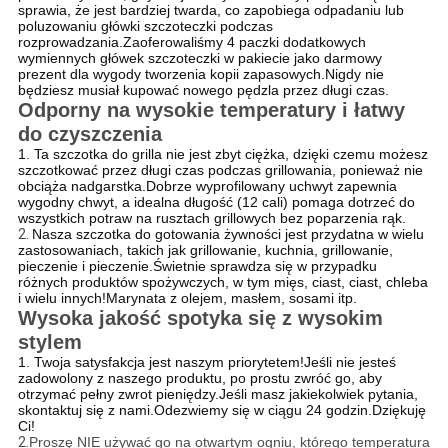
sprawia, że ​​jest bardziej twarda, co zapobiega odpadaniu lub
poluzowaniu główki szczoteczki podczas
rozprowadzania.Zaoferowaliśmy 4 paczki dodatkowych
wymiennych główek szczoteczki w pakiecie jako darmowy
prezent dla wygody tworzenia kopii zapasowych.Nigdy nie
będziesz musiał kupować nowego pędzla przez długi czas.
Odporny na wysokie temperatury i łatwy
do czyszczenia
1. Ta szczotka do grilla nie jest zbyt ciężka, dzięki czemu możesz
szczotkować przez długi czas podczas grillowania, ponieważ nie
obciąża nadgarstka.Dobrze wyprofilowany uchwyt zapewnia
wygodny chwyt, a idealna długość (12 cali) pomaga dotrzeć do
wszystkich potraw na rusztach grillowych bez poparzenia rąk.
2.
Nasza szczotka do gotowania żywności jest przydatna w wielu
zastosowaniach, takich jak grillowanie, kuchnia, grillowanie,
pieczenie i pieczenie.Świetnie sprawdza się w przypadku
różnych produktów spożywczych, w tym mięs, ciast, ciast, chleba
i wielu innych!Marynata z olejem, masłem, sosami itp.
Wysoka jakość spotyka się z wysokim
stylem
1. Twoja satysfakcja jest naszym priorytetem!Jeśli nie jesteś
zadowolony z naszego produktu, po prostu zwróć go, aby
otrzymać pełny zwrot pieniędzy.Jeśli masz jakiekolwiek pytania,
skontaktuj się z nami.Odezwiemy się w ciągu 24 godzin.Dziękuję
Ci!
2.
Proszę NIE używać go na otwartym ogniu, którego temperatura