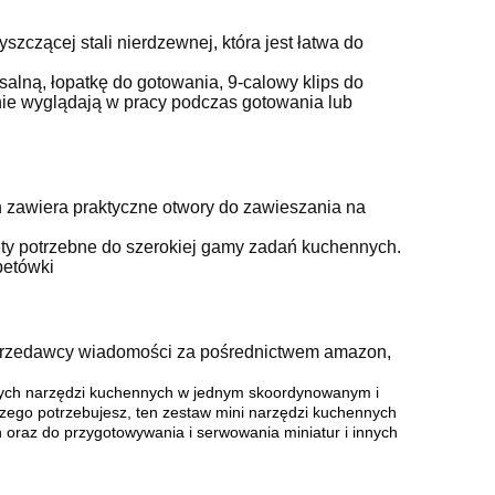
zczącej stali nierdzewnej, która jest łatwa do
salną, łopatkę do gotowania, 9-calowy klips do
nie wyglądają w pracy podczas gotowania lub
h zawiera praktyczne otwory do zawieszania na
ety potrzebne do szerokiej gamy zadań kuchennych.
petówki
 sprzedawcy wiadomości za pośrednictwem amazon,
szych narzędzi kuchennych w jednym skoordynowanym i
czego potrzebujesz, ten zestaw mini narzędzi kuchennych
oraz do przygotowywania i serwowania miniatur i innych