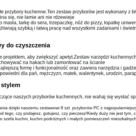
e przybory kuchenne.Ten zestaw przyborów jest wykonany z błys
na się, nie łamie ani nie rdzewieje
 masła, tarkę do sera, trzepaczkę, nóż do pizzy, łopatkę uniwer
wiają szybką i łatwą pracę nad wszystkimi zadaniami i świet
wy do czyszczenia
m projektem, aby zwiększyć apetyt.Zestaw narzędzi kuchennyc
chowywać na hakach lub zamontować na ścianie
jlepszą formę i funkcjonalność oraz zawiera narzędzia i gadż
dpowiedni dla pań, mężczyzn, matek, walentynek, urodzin, para
 stylem
otyczące naszych przyborów kuchennych, nie wahaj się wysłać
wania dzięki naszemu zestawowi 8 szt. przyborów PC z najpopularniej
 tego, czy podajesz, gotujesz, czy pieczesz!Kiedy duży nie jest tym, 
o szefa kuchni, kuchni podróżnych i małych pomieszczeń mieszkalnych 