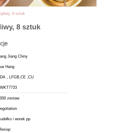
opliwy, 8 sztuk
iwy, 8 sztuk
cje
ang Jiang Chiny
ue Hang
FDA，LFGB,CE ,CU
FWKT7733
000 zestaw
egotiation
udełko i worek pp
iesiąc