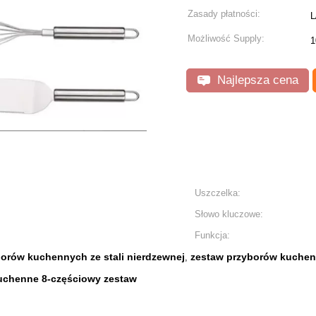
Zasady płatności:
L
Możliwość Supply:
1
Najlepsza cena
Uszczelka:
Słowo kluczowe:
Funkcja:
borów kuchennych ze stali nierdzewnej
zestaw przyborów kuchenn
,
kuchenne 8-częściowy zestaw