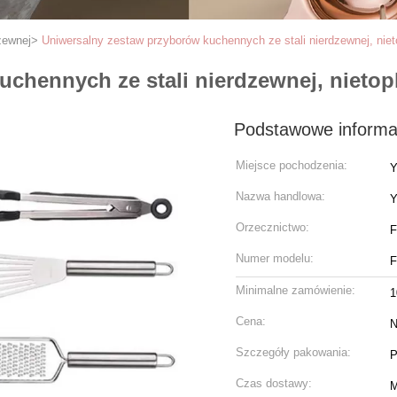
zewnej
>
Uniwersalny zestaw przyborów kuchennych ze stali nierdzewnej, niet
chennych ze stali nierdzewnej, nietopl
Podstawowe informa
Miejsce pochodzenia:
Y
Nazwa handlowa:
Y
Orzecznictwo:
Numer modelu:
Minimalne zamówienie:
1
Cena:
N
Szczegóły pakowania:
P
Czas dostawy:
M