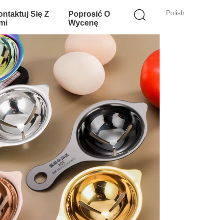
Polish
ntaktuj Się Z
Poprosić O
mi
Wycenę