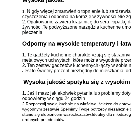
Wysoka jakość
Nigdy więcej zmartwień o topnienie lub zardzewiał
1.
czyszczenia i odporna na korozję w żywności.Nie zgi
2.
Opakowanie zawiera krajalnicę do sera, łopatkę do
żywności.Te podwyższone narzędzia kuchenne umożli
pieczenia
Odporny na wysokie temperatury i łat
1.
Te gadżety kuchenne charakteryzują się staranny
metalowych uchwytach, które można wygodnie prze
2.
Ten zestaw gadżetów kuchennych łączy w sobie na
Jest to świetny prezent niezbędny do mieszkania, o
Wysoka jakość spotyka się z wysokim
1.
Jeśli masz jakiekolwiek pytania lub problemy d
odpowiemy w ciągu 24 godzin
2.
Rozpocznij swoją kuchnię na właściwej ścieżce do goto
wygodnym zestawie.Spełnimy Twoje potrzeby niezależnie od
stanie się ulubieńcem wszechczasów.Idealny dla młodszeg
drobnych przedmiotów.