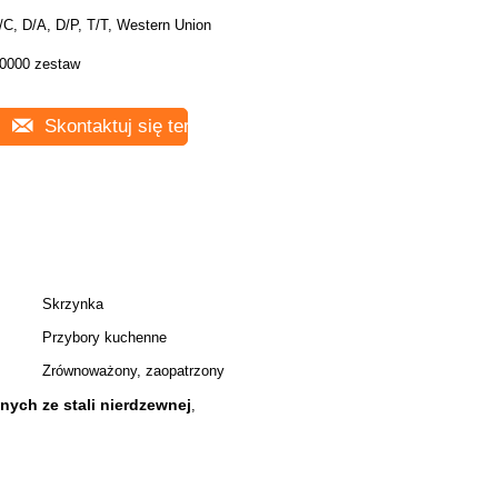
/C, D/A, D/P, T/T, Western Union
0000 zestaw
Skontaktuj się teraz
Skrzynka
Przybory kuchenne
Zrównoważony, zaopatrzony
ych ze stali nierdzewnej
,