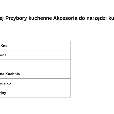
nej Przybory kuchenne Akcesoria do narzędzi 
Knsil
ewna
wna Kuchnia
udełko
yjny