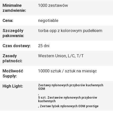
KONTROLA
Minimalne
1000 zestawów
zamówienie:
JAKOŚCI
Cena:
negotiable
SKONTAKTUJ
Szczegóły
torba opp z kolorowym pudełkiem
SIĘ
pakowania:
Z
Czas dostawy:
25 dni
NAMI
Zasady
Western Union, L/C, T/T
płatności:
POPROSIĆ
Możliwość
10000 sztuk / sztuk na miesiąc
Supply:
O
WYCENĘ
High Light:
Zestawy nylonowych przyborów kuchennych
ODM
,
5 szt. Zestawów nylonowych przyborów
kuchennych
SITEMAP
,
Zestaw łyżek nylonowych ODM prestige