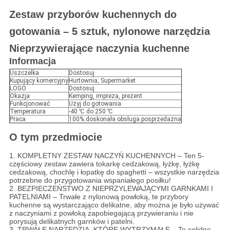
Zestaw przyborów kuchennych do
gotowania – 5 sztuk, nylonowe narzędzia
Nieprzywierające naczynia kuchenne
Informacja
Uszczelka
Dostosuj
Kupujący komercyjny
Hurtownia, Supermarket
LOGO
Dostosuj
Okazja
Kemping, impreza, prezent
Funkcjonować
Użyj do gotowania
Temperatura
-40 ℃ do 250 ℃
Praca
100% doskonała obsługa posprzedażna
O tym przedmiocie
1. KOMPLETNY ZESTAW NACZYŃ KUCHENNYCH – Ten 5-
częściowy zestaw zawiera tokarkę cedzakową, łyżkę, łyżkę
cedzakową, chochlę i łopatkę do spaghetti – wszystkie narzędzia
potrzebne do przygotowania wspaniałego posiłku!
2. BEZPIECZEŃSTWO Z NIEPRZYLEWAJĄCYMI GARNKAMI I
PATELNIAMI – Trwałe z nylonową powłoką, te przybory
kuchenne są wystarczająco delikatne, aby można je było używać
z naczyniami z powłoką zapobiegającą przywieraniu i nie
porysują delikatnych garnków i patelni.
3. TRWAŁE NARZĘDZIA, KTÓRE WYTRZYMAŁE – Te solidne