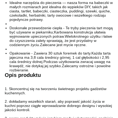
Idealne narzędzia do pieczenia — nasza forma na babeczki w
małych rozmiarach jest idealna do wypieków DIY, takich jak
ciasta, tartlet, babeczki, ciasteczka, puddingi, szewki, quiche,
czekoladki, herbatniki, tarty owocowe i wszelkiego rodzaju
pojedyncze potrawy.
Doskonałe przewodzenie ciepła - Te tryby pieczenia tart mogą
być używane w piekarniku;Karbowana konstrukcja ułatwia
wyjmowanie upieczonych potraw.Wielokrotnego użytku i łatwe
do czyszczenia zalety sprawiają, że jest przydatny w
codziennym życiu.Zalecane jest mycie ręczne.
Opakowanie - Zawiera 30 sztuk foremek do tarty.Każda tarta
jajeczna ma 3,8 cala średnicy górnej, 1 cal głębokości i 2,95
cala średnicy dolnej.Podczas użytkowania zwracaj uwagę na
krawędź, nie dotykaj jej szybko.Zalecamy ostrożne i powolne
rozbieranie.
Opis produktu
1. Skoncentruj się na tworzeniu świetnego projektu gadżetów
kuchennych.
2. dokładamy wszelkich starań, aby poprawić jakość życia w
kuchni poprzez ciągłe wprowadzanie dobrego designu i wysokiej
jakości kontroli.