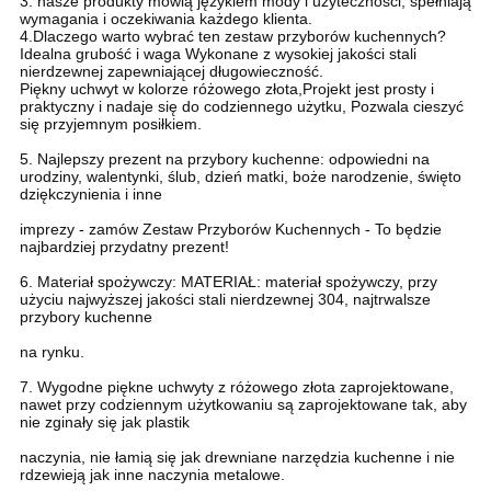
3. nasze produkty mówią językiem mody i użyteczności, spełniają
wymagania i oczekiwania każdego klienta.
4.
Dlaczego warto wybrać ten zestaw przyborów kuchennych?
Idealna grubość i waga
Wykonane z wysokiej jakości stali
nierdzewnej zapewniającej długowieczność.
Piękny uchwyt w kolorze różowego złota,Projekt jest prosty i
praktyczny i nadaje się do codziennego użytku, Pozwala cieszyć
się przyjemnym posiłkiem.
5. Najlepszy prezent na przybory kuchenne: odpowiedni na
urodziny, walentynki, ślub, dzień matki, boże narodzenie, święto
dziękczynienia i inne
imprezy - zamów Zestaw Przyborów Kuchennych - To będzie
najbardziej przydatny prezent!
6. Materiał spożywczy: MATERIAŁ: materiał spożywczy, przy
użyciu najwyższej jakości stali nierdzewnej 304, najtrwalsze
przybory kuchenne
na rynku.
7. Wygodne piękne uchwyty z różowego złota zaprojektowane,
nawet przy codziennym użytkowaniu są zaprojektowane tak, aby
nie zginały się jak plastik
naczynia, nie łamią się jak drewniane narzędzia kuchenne i nie
rdzewieją jak inne naczynia metalowe.