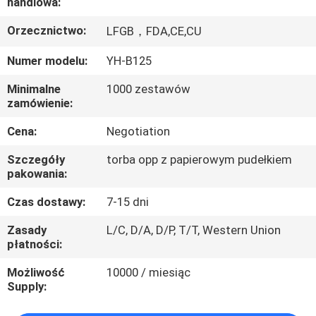
handlowa:
KONTROLA
JAKOŚCI
Orzecznictwo:
LFGB，FDA,CE,CU
Numer modelu:
YH-B125
SKONTAKTUJ
Minimalne
1000 zestawów
SIĘ
zamówienie:
Z
Cena:
Negotiation
NAMI
Szczegóły
torba opp z papierowym pudełkiem
pakowania:
POPROSIĆ
Czas dostawy:
7-15 dni
O
Zasady
L/C, D/A, D/P, T/T, Western Union
WYCENĘ
płatności:
Możliwość
10000 / miesiąc
Supply: