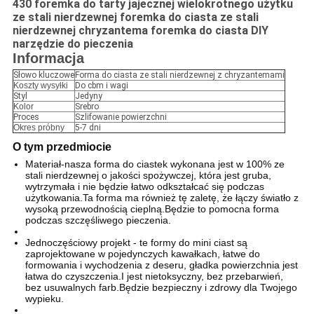
430 foremka do tarty jajecznej wielokrotnego użytku
ze stali nierdzewnej foremka do ciasta ze stali
nierdzewnej chryzantema foremka do ciasta DIY
narzędzie do pieczenia
Informacja
Słowo kluczowe
Forma do ciasta ze stali nierdzewnej z chryzantemami
Koszty wysyłki
Do cbm i wagi
Styl
Jedyny
Kolor
Srebro
Proces
Szlifowanie powierzchni
Okres próbny
5-7 dni
O tym przedmiocie
Materiał-nasza forma do ciastek wykonana jest w 100% ze
stali nierdzewnej o jakości spożywczej, która jest gruba,
wytrzymała i nie będzie łatwo odkształcać się podczas
użytkowania.Ta forma ma również tę zaletę, że łączy światło z
wysoką przewodnością cieplną.Będzie to pomocna forma
podczas szczęśliwego pieczenia.
Jednoczęściowy projekt - te formy do mini ciast są
zaprojektowane w pojedynczych kawałkach, łatwe do
formowania i wychodzenia z deseru, gładka powierzchnia jest
łatwa do czyszczenia.I jest nietoksyczny, bez przebarwień,
bez usuwalnych farb.Będzie bezpieczny i zdrowy dla Twojego
wypieku.