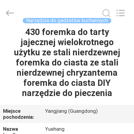
silikonowych
przyborów
kuchennych
dostawca.
Copyright
Narzędzia do gadżetów kuchennych
©
2021
-
430 foremka do tarty
DOM
2023
utensils-
jajecznej wielokrotnego
set.com.
All
Rights
PRODUKTY
użytku ze stali nierdzewnej
Reserved.
foremka do ciasta ze stali
O
nierdzewnej chryzantema
NAS
foremka do ciasta DIY
narzędzie do pieczenia
WYCIECZKA
PO
Miejsce
Yangjiang (Guangdong)
pochodzenia:
FABRYCE
Nazwa
Yuehang