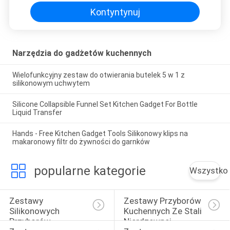
foremka do ciasta DIY narzędzie
do pieczenia
Kontyntynuj
Narzędzia do gadżetów kuchennych
Wielofunkcyjny zestaw do otwierania butelek 5 w 1 z
silikonowym uchwytem
Silicone Collapsible Funnel Set Kitchen Gadget For Bottle
Liquid Transfer
Hands - Free Kitchen Gadget Tools Silikonowy klips na
makaronowy filtr do żywności do garnków
popularne kategorie
Wszystko
Zestawy 
Zestawy Przyborów 
Silikonowych 
Kuchennych Ze Stali 
Przyborów 
Nierdzewnej