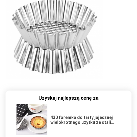
Uzyskaj najlepszą cenę za
430 foremka do tarty jajecznej
wielokrotnego użytku ze stali
nierdzewnej foremka do ciasta ze
stali nierdzewnej chryzantema